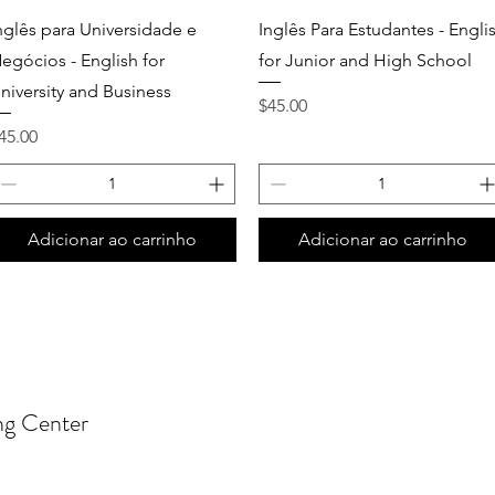
Quick View
Quick View
nglês para Universidade e
Inglês Para Estudantes - Engli
egócios - English for
for Junior and High School
niversity and Business
Price
$45.00
rice
45.00
Adicionar ao carrinho
Adicionar ao carrinho
ng Center