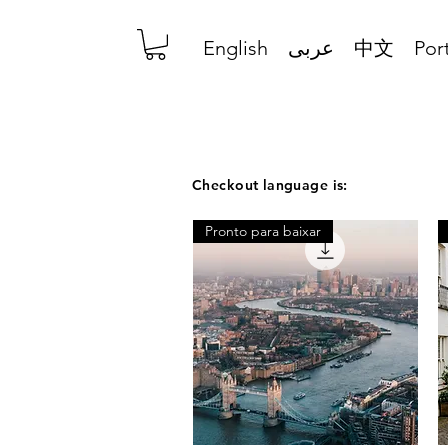
English
عربى
中文
Por
Checkout language is:
Pronto para baixar