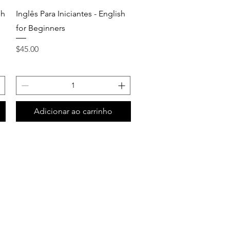
Quick View
sh
Inglês Para Iniciantes - English
for Beginners
Price
$45.00
Adicionar ao carrinho