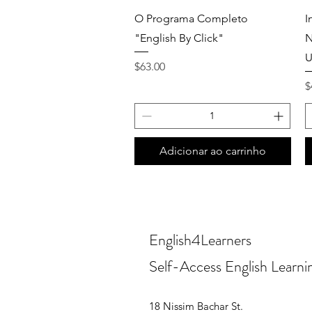
Quick View
O Programa Completo
I
"English By Click"
N
U
Price
$63.00
P
$
Adicionar ao carrinho
English4Learners
Self-Access English Learni
18 Nissim Bachar St.